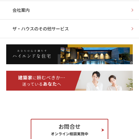
ために必要な情報全てをご案内しております。
会社案内
住宅だけに留まらず、集合住宅、商業施設などの実績も
ございます。
すでに気になっている建築家がおられる方から、ハ
ザ・ハウスの
その他サービス
ウスメーカー・工務店とまだ迷っておられる方ま
で、どのようなお悩みでもご相談承ります。
お気軽にご相談ください。
ザ・ハウスに相談する
ザ・ハウスに相談するメリット
「働く場とくつろぐ場を緩やかに分ける」
お問合せ
オンライン相談実施中
SOHOとして使うため、半分を働くためのスペース、残