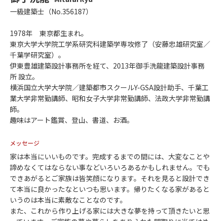
一級建築士（No.356187）
1978年 東京都生まれ。
東京大学大学院工学系研究科建築学専攻修了（安藤忠雄研究室／
千葉学研究室）。
伊東豊雄建築設計事務所を経て、2013年御手洗龍建築設計事務
所 設立。
横浜国立大学大学院／建築都市スクールY-GSA設計助手、千葉工
業大学非常勤講師、昭和女子大学非常勤講師、法政大学非常勤講
師。
趣味はアート鑑賞、登山、書道、お酒。
メッセージ
家は本当にいいものです。完成するまでの間には、大変なことや
諦めなくてはならない事などいろいろあるかもしれません。でも
できあがるとご家族は皆笑顔になります。それを見ると設計でき
て本当に良かったなといつも思います。帰りたくなる家があると
いうのは本当に素敵なことなのです。
また、これから作り上げる家には大きな夢を持って頂きたいと思