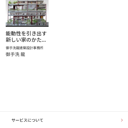
◯◯さんの魅力
どのような魅力のある建築家であるか
設計の進め方
建築アイデアの生み出し方・説明の仕方（論理
能動性を引き出す
的・感覚的）等
新しい家のかた...
建築コスト
御手洗龍建築設計事務所
平均的な坪単価・設計料等
御手洗 龍
〇〇さんに依頼したお客様の声
過去のマッチング事例からご紹介
今までの建築実績からわかる得意分野
崖地・狭小地・路地状等、特徴的な土地の事例
や、リノベーション・二世帯住宅・商業施設等種
類ごとの事例まで建築家の特性を網羅
得意分野
その他ご面談の中では、建築家との強い信頼関係と
敷地や街や人の暮らし方の周辺環境と施主のご要望を自
サービスについて
過去のマッチング実績に基づき理想の建物を建てる
然な形で建物に反映させていかれます。