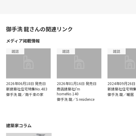
御手洗 龍さんの関連リンク
メディア掲載情報
「リビングと屋上テラスを直接つなぐ回り階段」
御手洗 龍さんの魅力
雑誌
雑誌
雑誌
「多くの友人を招いて頻繁にホームパーティーをするの
要望をまとめるだけではなく、ここにしかできない自然
で、３階のプライベートスペースを通らずに直接２階の
な成り立ちの建物を考え作らます。
リビングと４階の屋上のテラスを行き来できるようにし
こちらは面談時にご紹介させていただくページとな
て欲しい」というご要望を頂きました。
知的で誠実なお人柄の方です。打合せも丁寧に進めてく
2026年06月18日 発売日
2026年01月16日 発売日
2024年09月26
ださいます。
ります。
新建築社住宅特集No.483
商店建築社I'm
新建築社住宅特集N
そこで屋上へ直接繋がる勾配の緩い回り階段を吹抜けの
homeNo.140
御手洗 龍／南千束の家
御手洗 龍／暖居
ご希望の方は、ザ・ハウスへのご相談予約（無料）
御手洗 龍／S residence
中に回すことを提案しました。
をお申し込みください。
階段は1階の路地の突き当たりから始まります。
上りやすい寸法で、外に見える景色がガラガラと変わる
＜ご案内できること（一例）＞
建築家コラム
階段にとても喜んで頂いています。