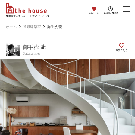
お気に入り
最近見た建築家
建築家マッチングサービスのザ・ハウス
ホーム
登録建築家
御手洗 龍
御手洗 龍
お気に入り
Mitarai Ryu