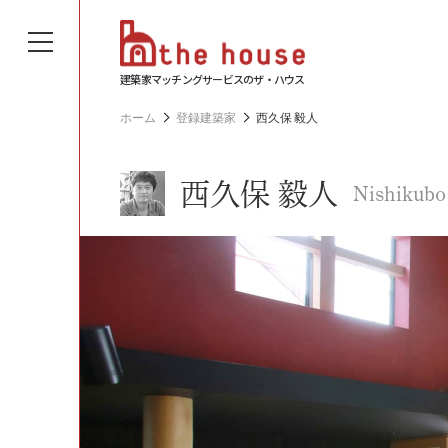
建築家マッチングサービスのザ・ハウス
ホーム
登録建築家
西久保 毅人
西久保 毅人
Nishikubo