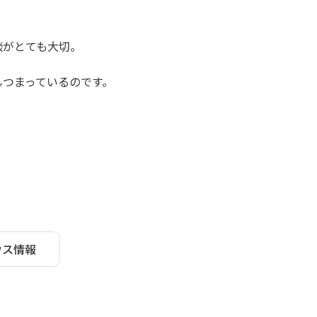
。
談がとても大切。
んつまっているのです。
ウス情報