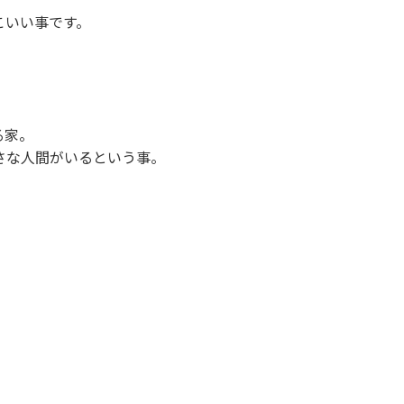
こいい事です。
る家。
さな人間がいるという事。
。