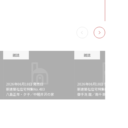
雑誌
雑誌
2026年06月18日 発売日
2026年06月18日 発売日
新建築社住宅特集No.483
新建築社住宅特集No.483
八島正年・夕子／中軽井沢の家
御手洗 龍／南千束の家