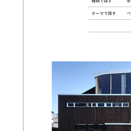
種類で探す
単
テーマで探す
ペ
違い