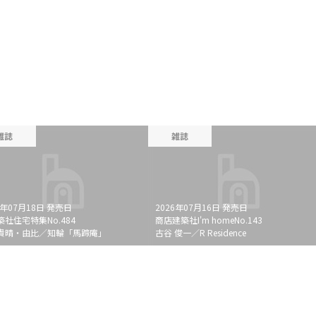
雑誌
雑誌
6年07月18日 発売日
2026年07月16日 発売日
築社住宅特集No.484
商店建築社I'm homeNo.143
貴晴・由比／知輪「馬蹄庵」
古谷 俊一／R Residence