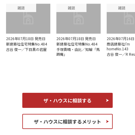
雑誌
雑誌
雑誌
2026年07月18日 発売日
2026年07月18日 発売日
2026年07月16
新建築社住宅特集No.484
新建築社住宅特集No.484
商店建築社I'm
homeNo.143
古谷 俊一／下目黒の岩屋
手塚貴晴・由比／知輪「馬
蹄庵」
古谷 俊一／R Resi
ザ・ハウスに相談する
ザ・ハウスに相談するメリット