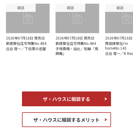
雑誌
雑誌
雑誌
2026年07月18日 発売日
2026年07月18日 発売日
2026年07月16
新建築社住宅特集No.484
新建築社住宅特集No.484
商店建築社I'm
homeNo.143
古谷 俊一／下目黒の岩屋
手塚貴晴・由比／知輪「馬
蹄庵」
古谷 俊一／R Resi
ザ・ハウスに相談する
ザ・ハウスに相談するメリット