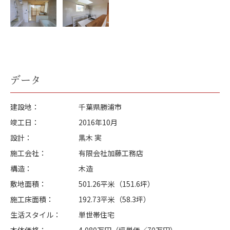
データ
建設地
千葉県勝浦市
竣工日
2016年10月
設計
黒木 実
施工会社
有限会社加藤工務店
構造
木造
敷地面積
501.26平米（151.6坪）
施工床面積
192.73平米（58.3坪）
生活スタイル
単世帯住宅