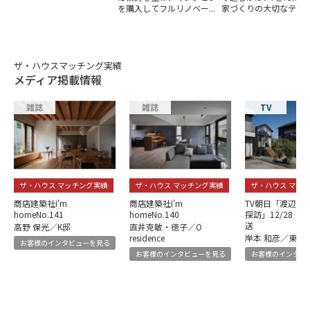
を購入してフルリノベー...
家づくりの大切なテー..
ザ・ハウスマッチング実績
メディア掲載情報
雑誌
雑誌
TV
ザ・ハウス マッチング実績
ザ・ハウス マッチング実績
ザ・ハウス マッ
商店建築社I'm
商店建築社I'm
TV朝日「渡辺篤
homeNo.141
homeNo.140
探訪」12/28（土
送
高野 保光／K邸
直井克敏・徳子／O
residence
岸本 和彦／東京
お客様のインタビューを見る
お客様のインタビューを見る
お客様のインタビ