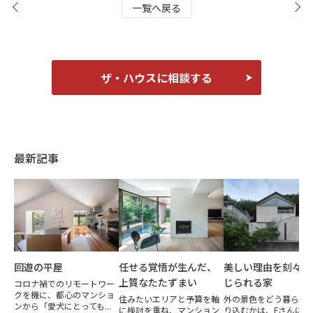
一覧へ戻る
ザ・ハウスに相談する
最新記事
回遊の平屋
任せる覚悟が生んだ、
美しい理由を刻々と
上質なたたずまい
じられる家
コロナ禍でのリモートワー
クを機に、都心のマンショ
住みたいエリアと予算を軸
外の景色をどう暮らし
ンから「愛犬にとっても...
に検討を重ね、マンション
り込むかは、Fさんにと