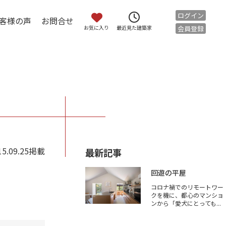
ログイン
客様の声
お問合せ
お気に入り
会員登録
最近見た建築家
15.09.25掲載
最新記事
回遊の平屋
コロナ禍でのリモートワー
クを機に、都心のマンショ
ンから「愛犬にとっても...