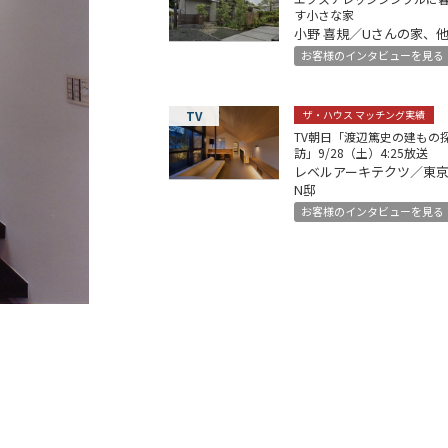
す小さな家
小野 喜規／Uさんの家、
お客様のインタビューを見る
TV
ザ・ハウス マッチング実績
TV朝日「渡辺篤史の建もの
訪」9/28（土）4:25放送
レベルアーキテクツ／東
N邸
お客様のインタビューを見る