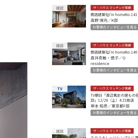
雑誌
ザ・ハウス マッチング実績
商店建築社I'm homeNo.141
高野 保光／K邸
お客様のインタビューを見る
雑誌
ザ・ハウス マッチング実績
商店建築社I'm homeNo.140
直井克敏・徳子／O
residence
お客様のインタビューを見る
TV
ザ・ハウス マッチング実績
TV朝日「渡辺篤史の建もの
訪」12/28（土）4:25放送
岸本 和彦／東京都F邸
お客様のインタビューを見る
雑誌
ザ・ハウス マッチング実績
エクスナレッジシンプルに