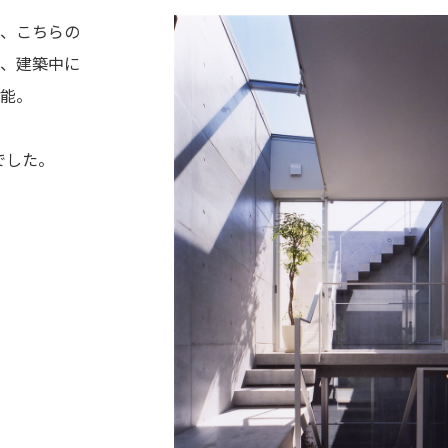
、こちらの
、建築中に
能。
でした。