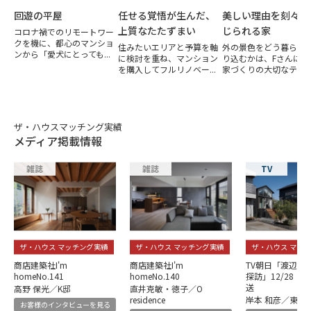
回遊の平屋
任せる覚悟が生んだ、
美しい理由を刻々と
上質なたたずまい
じられる家
コロナ禍でのリモートワー
クを機に、都心のマンショ
住みたいエリアと予算を軸
外の景色をどう暮らし
ンから「愛犬にとっても...
に検討を重ね、マンション
り込むかは、Fさんにと
を購入してフルリノベー...
家づくりの大切なテー..
ザ・ハウスマッチング実績
メディア掲載情報
雑誌
雑誌
TV
ザ・ハウス マッチング実績
ザ・ハウス マッチング実績
ザ・ハウス マッ
商店建築社I'm
商店建築社I'm
TV朝日「渡辺篤
homeNo.141
homeNo.140
探訪」12/28（土
送
高野 保光／K邸
直井克敏・徳子／O
residence
岸本 和彦／東京
お客様のインタビューを見る