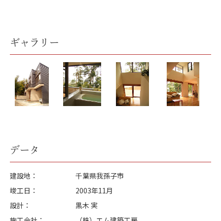
ギャラリー
データ
建設地
千葉県我孫子市
竣工日
2003年11月
設計
黒木 実
施工会社
（株）エム建築工房