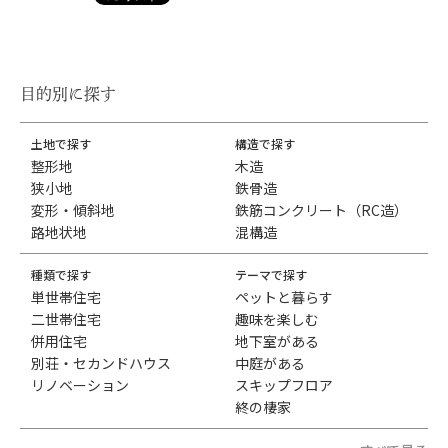
目的別に探す
土地で探す
構造で探す
整形地
木造
狭小地
鉄骨造
変形・傾斜地
鉄筋コンクリート（RC造）
路地状地
混構造
種類で探す
テーマで探す
単世帯住宅
ペットと暮らす
二世帯住宅
趣味を楽しむ
併用住宅
地下室がある
別荘・セカンドハウス
中庭がある
リノベーション
スキップフロア
終の棲家